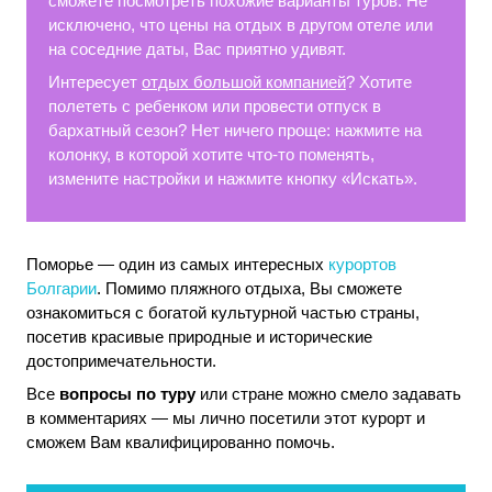
сможете посмотреть похожие варианты туров. Не
исключено, что цены на отдых в другом отеле или
на соседние даты, Вас приятно удивят.
Интересует
отдых большой компанией
? Хотите
полететь с ребенком или провести отпуск в
бархатный сезон? Нет ничего проще: нажмите на
колонку, в которой хотите что-то поменять,
измените настройки и нажмите кнопку «Искать».
Поморье — один из самых интересных
курортов
Болгарии
. Помимо пляжного отдыха, Вы сможете
ознакомиться с богатой культурной частью страны,
посетив красивые природные и исторические
достопримечательности.
Все
вопросы по туру
или стране можно смело задавать
в комментариях — мы лично посетили этот курорт и
сможем Вам квалифицированно помочь.