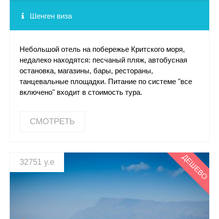
Рафаиловичи, Черногория: Villa Tanja Rafailovic 4*
Шенген виза
Солнечный берег, Болгария: Diamant Residence Hotel
Небольшой отель на побережье Критского моря,
& Spa 4*
недалеко находятся: песчаный пляж, автобусная
остановка, магазины, бары, рестораны,
танцевальные площадки. Питание по системе "все
Солнечный берег, Болгария: DIT Evrika Beach Club
Hotel 4*
включено" входит в стоимость тура.
Солнечный берег, Болгария: Amfora Hotel 3*
СМОТРЕТЬ
Солнечный берег, Болгария: Burgas Beach Hotel 4*
ДЕШЕВО
32751 у.е
Солнечный берег, Болгария: Отель DIT Majestic Beach
Resort 4*
Солнечный берег, Болгария: Отель RIU Helios