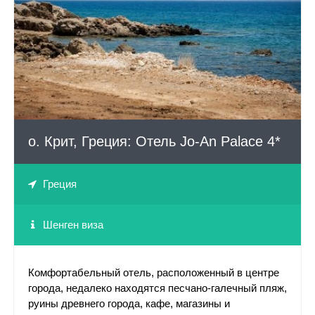
Paradise 4*
СМОТРЕТЬ
Солнечный берег, Болгария: Villa Mare 4*
Тиват, Черногория: Отель Palma 3*
Тиват, Черногория: Отель Regent Porto Montenegro 5*
о. Крит, Греция: Отель Jo-An Palace 4*
Золотые пески, Болгария: Astera Hotel & Spa 4*
Греция
Золотые пески, Болгария: Отель Berlin Green Park 4*
Шенген виза
Золотые пески, Болгария: Отель Melia Grand
Hermitage 5*
Комфортабельный отель, расположенный в центре
города, недалеко находятся песчано-галечный пляж,
руины древнего города, кафе, магазины и
Золотые пески, Болгария: Отель Atlas 4*