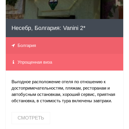
о. Крит, Греция: Отель Mistral Mare 4*
о. Крит, Греция: Отель Sunshine Club Calimera Kreta 5*
Несебр, Болгария: Vanini 2*
о. Пхукет, Таиланд: Отель Must sea Kata 3*
Болгария
о. Пхукет, Таиланд: Отель Outdoor Inn & Restaurant 2*
Упрощенная виза
о. Пхукет, Таиланд: Отель Woraburi Phuket Resort &
Spa 4*
Выгодное расположение отеля по отношению к
достопримечательностям, пляжам, ресторанам и
автобусным остановкам, хороший сервис, приятная
Паттайя, Таиланд: Отель Splendid Resort @ Jomtien 3*
обстановка, в стоимость тура включены завтраки.
Паттайя, Таиланд: Cosy Beach Hotel 3*
СМОТРЕТЬ