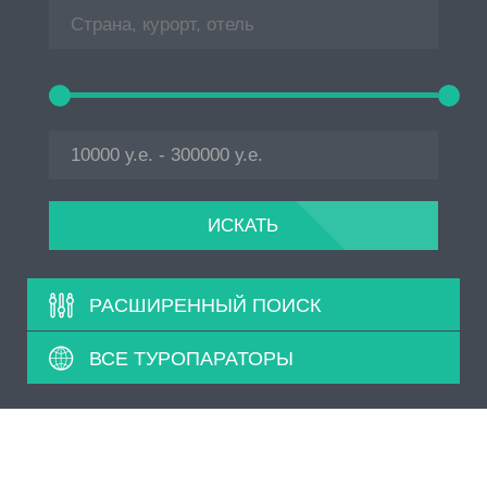
Дубай, ОАЭ: Отель Burj Al Arab 5*
Дубай, ОАЭ: Citymax Hotel Bur Dubai 3*
Дубай, ОАЭ: Movenpick Hotel Deira 5*
Дубай, ОАЭ: Отель Atlantis The Palm 5*
Абу-Даби, ОАЭ: Отель The St. Regis Abu Dhabi 5*
РАСШИРЕННЫЙ ПОИСК
ВСЕ ТУРОПАРАТОРЫ
Игало, Черногория: Отель Amor 2*
Ларнака, Кипр: Amorgos Boutique Hotel 2*