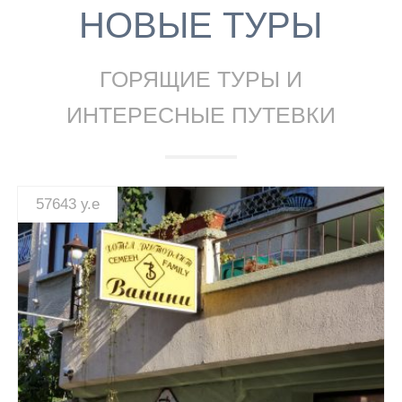
Ларнака, Кипр: Les Palmiers Beach Hotel 2*
НОВЫЕ ТУРЫ
Ларнака, Кипр: Отель Sandy Beach 4*
ГОРЯЩИЕ ТУРЫ И
Ларнака, Кипр: Sveltos Hotel 3*
ИНТЕРЕСНЫЕ ПУТЕВКИ
Несебр, Болгария: Отель Aphrodite 3*
57643 у.е
Несебр, Болгария: Saint George Hotel 3*
Несебр, Болгария: Отель Sol Nessebar Bay 4*
Несебр, Болгария: Vanini 2*
СМОТРЕТЬ
о. Крит, Греция: Отель Jo-An Palace 4*