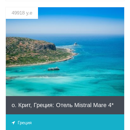
Паттайя, Таиланд: Отель Golden Beach 3*
49918 у.е
Паттайя, Таиланд: Отель Pattaya Park Beach Resort 3*
Пераст, Черногория: Отель Per Astra 4*
СМОТРЕТЬ
Поморие, Болгария: Grand Hotel Pomorie 5*
Поморие, Болгария: Отель Regata 3*
Поморие, Болгария: Отель Sunset Resort 5*
о. Крит, Греция: Отель Mistral Mare 4*
Бургас, Болгария: Primorets Grand Hotel & Spa 5*
Рафаиловичи, Черногория: Garni Hotel Meduza 4*
Греция